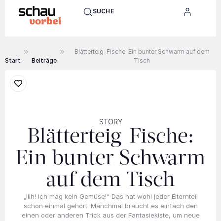
SUCHE
Blätterteig-Fische: Ein bunter Schwarm auf dem
Start
Beiträge
Tisch
STORY
Blätterteig-Fische:
Ein bunter Schwarm
auf dem Tisch
„Iiih! Ich mag kein Gemüse!“ Das hat wohl jeder Elternteil
schon einmal gehört. Manchmal braucht es einfach den
einen oder anderen Trick aus der Fantasiekiste, um neue