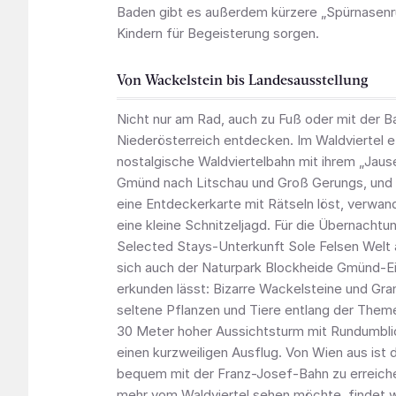
Baden gibt es außerdem kürzere „Spürnasenru
Kindern für Begeisterung sorgen.
Von Wackelstein bis Landesausstellung
Nicht nur am Rad, auch zu Fuß oder mit der Ba
Niederösterreich entdecken. Im Waldviertel e
nostalgische Waldviertelbahn mit ihrem „Jau
Gmünd nach Litschau und Groß Gerungs, und
eine Entdeckerkarte mit Rätseln löst, verwande
eine kleine Schnitzeljagd. Für die Übernachtun
Selected Stays-Unterkunft Sole Felsen Welt 
sich auch der Naturpark Blockheide Gmünd-E
erkunden lässt: Bizarre Wackelsteine und Gra
seltene Pflanzen und Tiere entlang der The
30 Meter hoher Aussichtsturm mit Rundumbli
einen kurzweiligen Ausflug. Von Wien aus ist 
bequem mit der Franz-Josef-Bahn zu erreich
mehr vom Waldviertel sehen möchte, findet w