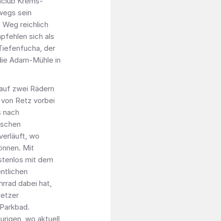
nclub Krems-
wegs sein
 Weg reichlich
pfehlen sich als
Tiefenfucha, der
die Adam-Mühle in
 auf zwei Rädern
 von Retz vorbei
s nach
ischen
verläuft, wo
önnen. Mit
stenlos mit dem
entlichen
hrrad dabei hat,
etzer
 Parkbad.
urigen, wo aktuell