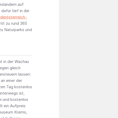
esländern auf
dafür tief in die
derösterreich-
ritt zu rund 365
 zu Naturparks und
t in der Wachau
egen gleich
ansteuern lassen:
an einer der
zen Tag kostenlos
unterwegs ist,
i und kostenlos
lt ein Aufpreis
urmuseum Krems,