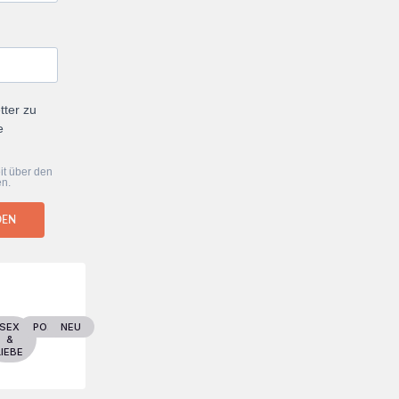
tter zu
e
it über den
en.
DEN
ER
SEX
POLITIK
NEU
&
LIEBE