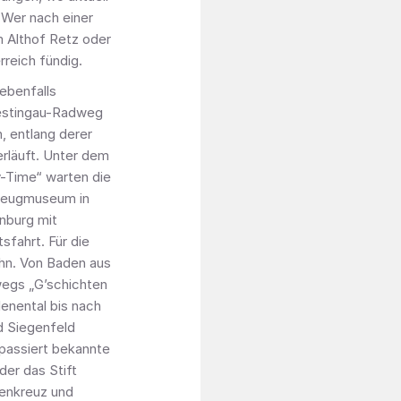
 Wer nach einer
m Althof Retz oder
reich fündig.
ebenfalls
iestingau-Radweg
, entlang derer
erläuft. Unter dem
y-Time“ warten die
zeugmuseum in
nburg mit
sfahrt. Für die
ahn. Von Baden aus
egs „G’schichten
enental bis nach
nd Siegenfeld
passiert bekannte
er das Stift
genkreuz und