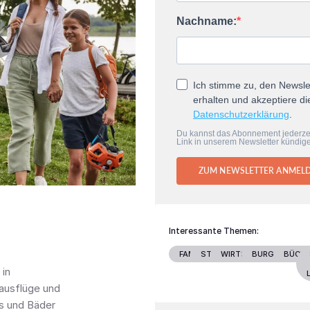
Nachname:
Ich stimme zu, den Newsle
erhalten und akzeptiere di
Datenschutzerklärung
.
Du kannst das Abonnement jederze
Link in unserem Newsletter kündig
ZUM NEWSLETTER ANMEL
Interessante Themen:
FAMILIE
STARS
WIRTSCHAFT
BURGENLAND
BÜCH
 in
sausflüge und
ks und Bäder