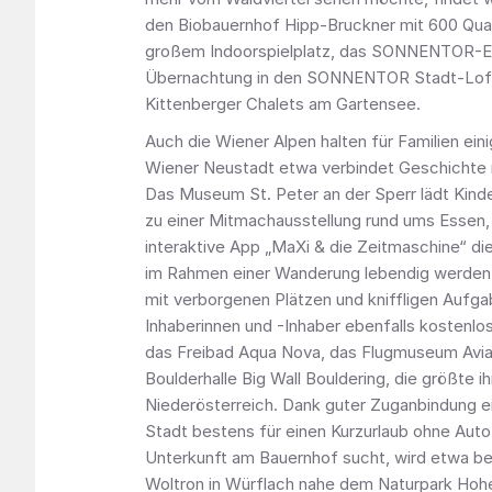
den Biobauernhof Hipp-Bruckner mit 600 Qu
großem Indoorspielplatz, das SONNENTOR-Er
Übernachtung in den SONNENTOR Stadt-Loft
Kittenberger Chalets am Gartensee.
Auch die Wiener Alpen halten für Familien eini
Wiener Neustadt etwa verbindet Geschichte 
Das Museum St. Peter an der Sperr lädt Kind
zu einer Mitmachausstellung rund ums Essen,
interaktive App „MaXi & die Zeitmaschine“ d
im Rahmen einer Wanderung lebendig werden 
mit verborgenen Plätzen und kniffligen Aufg
Inhaberinnen und -Inhaber ebenfalls kostenlos
das Freibad Aqua Nova, das Flugmuseum Avia
Boulderhalle Big Wall Bouldering, die größte ihr
Niederösterreich. Dank guter Zuganbindung ei
Stadt bestens für einen Kurzurlaub ohne Auto
Unterkunft am Bauernhof sucht, wird etwa b
Woltron in Würflach nahe dem Naturpark Ho