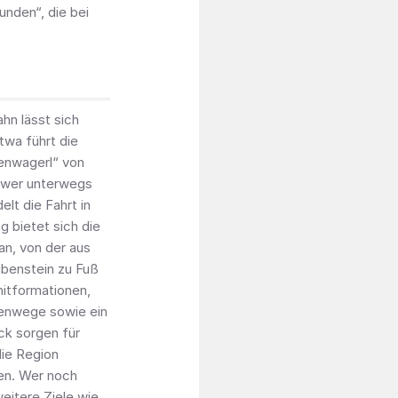
nden“, die bei
hn lässt sich
twa führt die
senwagerl“ von
 wer unterwegs
lt die Fahrt in
g bietet sich die
an, von der aus
ibenstein zu Fuß
nitformationen,
menwege sowie ein
ck sorgen für
die Region
en. Wer noch
eitere Ziele wie