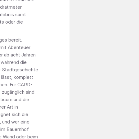
adratmeter
lebnis samt
s oder die
ges bereit.
mit Abenteuer:
er ab acht Jahren
 während die
ie Stadtgeschichte
lässt, komplett
aben. Für CARD-
 zugänglich sind
ticum und die
er Art in
gnet sich die
, und wer eine
eim Bauernhof
he Wand oder beim