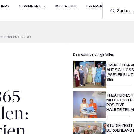
IPPS
GEWINNSPIELE
MEDIATHEK
E-PAPER
n mit der NÖ-CARD
Das könnte dir gefallen:
OPERETTEN-P
AUF SCHLOSS
„WIENER BLUT
SEE
365
THEATERFEST
NIEDERÖSTERR
POSITIVE
len:
HALBZEITBIL
STUDIE ZEIGT:
ien
BURGENLAND 