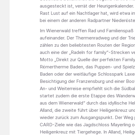
ausgesteckt ist, verrät der Heurigenkalender.
Rast Lust auf ein Nachtlager hat, wird etwa i
bei einem der anderen Radpartner Niederöster
Im Wienerwald treffen Rad und Familienspaß 
aufeinander. Der Thermenradweg und der Tr
zählen zu den beliebtesten Routen der Region
auch eine der „Radeln for family“-Strecken v
Motto „Direkt zur Quelle der perfekten Famil
Römertherme Baden, das Puppen- und Spiel
Baden oder der weitläufige Schlosspark Laxe
Besichtigung der Franzensburg und einer Boot
An- und Weiterreise empfiehlt sich die Südb
startet zudem die erste Etappe des Wanderw
aus dem Wienerwald“ durch das idyllische Hel
Alland, die zweite führt über Heiligenkreuz u
wieder zurück zum Ausgangspunkt. Der Weg 
CARD-Ziele wie das Jagdschloss Mayerling od
Heiligenkreuz mit Tiergehege. In Alland, Heili