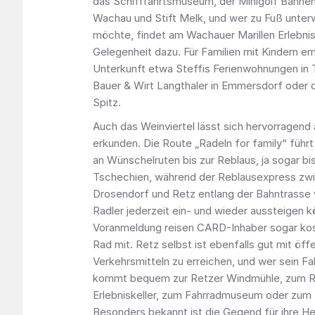
das Schifffahrtsmuseum, der Minigolf Bahne
Wachau und Stift Melk, und wer zu Fuß unter
möchte, findet am Wachauer Marillen Erlebnis
Gelegenheit dazu. Für Familien mit Kindern em
Unterkunft etwa Steffis Ferienwohnungen in 
Bauer & Wirt Langthaler in Emmersdorf oder 
Spitz.
Auch das Weinviertel lässt sich hervorragend
erkunden. Die Route „Radeln for family“ führt
an Wünschelruten bis zur Reblaus, ja sogar bi
Tschechien, während der Reblausexpress zw
Drosendorf und Retz entlang der Bahntrasse 
Radler jederzeit ein- und wieder aussteigen k
Voranmeldung reisen CARD-Inhaber sogar ko
Rad mit. Retz selbst ist ebenfalls gut mit öff
Verkehrsmitteln zu erreichen, und wer sein Fa
kommt bequem zur Retzer Windmühle, zum R
Erlebniskeller, zum Fahrradmuseum oder zum
Besonders bekannt ist die Gegend für ihre He