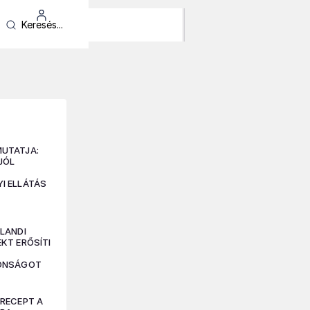
UTATJA:
JÓL
I ELLÁTÁS
LANDI
KT ERŐSÍTI
TONSÁGOT
-RECEPT A