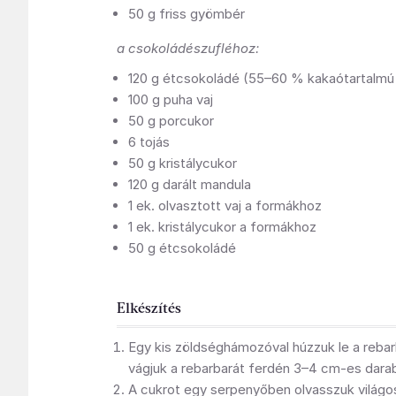
50 g friss gyömbér
a csokoládészufléhoz:
120 g étcsokoládé (55–60 % kakaótartalmú 
100 g puha vaj
50 g porcukor
6 tojás
50 g kristálycukor
120 g darált mandula
1 ek. olvasztott vaj a formákhoz
1 ek. kristálycukor a formákhoz
50 g étcsokoládé
Elkészítés
Egy kis zöldséghámozóval húzzuk le a rebar
vágjuk a rebarbarát ferdén 3–4 cm-es dara
A cukrot egy serpenyőben olvasszuk világo