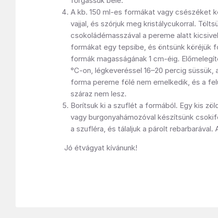
forgassuk bele.
A kb. 150 ml-es formákat vagy csészéket ke
vajjal, és szórjuk meg kristálycukorral. Tölt
csokoládémasszával a pereme alatt kicsivel
formákat egy tepsibe, és öntsünk köréjük fo
formák magasságának 1 cm-éig. Előmelegít
°C-on, légkeveréssel 16–20 percig süssük, 
forma pereme fölé nem emelkedik, és a felü
száraz nem lesz.
Borítsuk ki a szuflét a formából. Egy kis z
vagy burgonyahámozóval készítsünk csokifo
a szufléra, és tálaljuk a párolt rebarbarával. 
Jó étvágyat kívánunk!