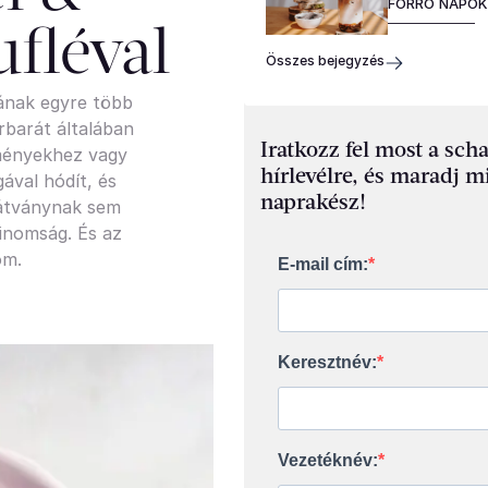
FORRÓ NAPO
fléval
Összes bejegyzés
ának egyre több
rbarát általában
Iratkozz fel most a sch
eményekhez vagy
hírlevélre, és maradj m
val hódít, és
naprakész!
látványnak sem
inomság. És az
öm.
E-mail cím:
Keresztnév:
Vezetéknév: