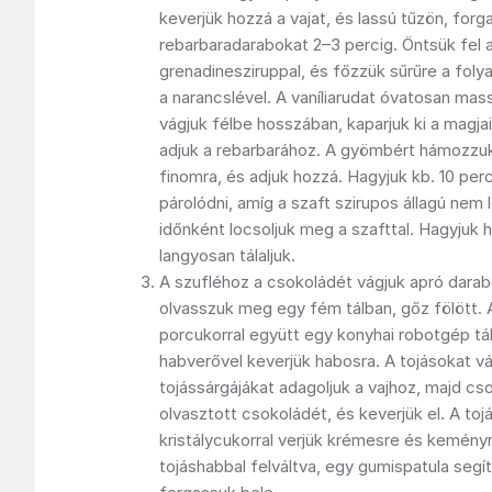
keverjük hozzá a vajat, és lassú tűzön, forga
rebarbaradarabokat 2–3 percig. Öntsük fel 
grenadinesziruppal, és főzzük sűrűre a foly
a narancslével. A vaníliarudat óvatosan ma
vágjuk félbe hosszában, kaparjuk ki a magja
adjuk a rebarbarához. A gyömbért hámozzuk
finomra, és adjuk hozzá. Hagyjuk kb. 10 perc
párolódni, amíg a szaft szirupos állagú nem 
időnként locsoljuk meg a szafttal. Hagyjuk h
langyosan tálaljuk.
A szufléhoz a csokoládét vágjuk apró darab
olvasszuk meg egy fém tálban, gőz fölött. A
porcukorral együtt egy konyhai robotgép tál
habverővel keverjük habosra. A tojásokat vá
tojássárgájákat adagoljuk a vajhoz, majd cs
olvasztott csokoládét, és keverjük el. A toj
kristálycukorral verjük krémesre és kemény
tojáshabbal felváltva, egy gumispatula seg