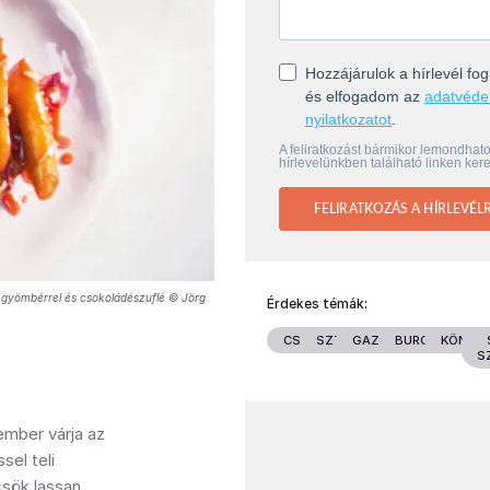
Hozzájárulok a hírlevél f
és elfogadom az
adatvéde
nyilatkozatot
.
A feliratkozást bármikor lemondhat
hírlevelünkben található linken kere
FELIRATKOZÁS A HÍRLEVÉL
 gyömbérrel és csokoládészuflé © Jörg
Érdekes témák:
CSALÁD
SZTÁROK
GAZDASÁG
BURGENLAND
KÖNYV
S
ember várja az
el teli
csök lassan