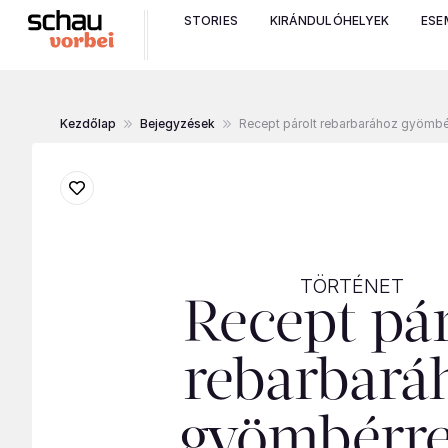
STORIES
KIRÁNDULÓHELYEK
ESE
Kezdőlap
Bejegyzések
Recept párolt rebarbarához gyömbé
TÖRTÉNET
Recept pár
rebarbará
gyömbérre