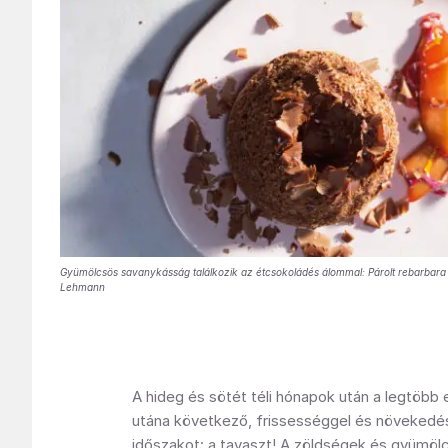
Gyümölcsös savanykásság találkozik az étcsokoládés álommal: Párolt rebarbara
Lehmann
A hideg és sötét téli hónapok után a legtöbb 
utána következő, frissességgel és növekedéss
időszakot: a tavaszt! A zöldségek és gyümöl