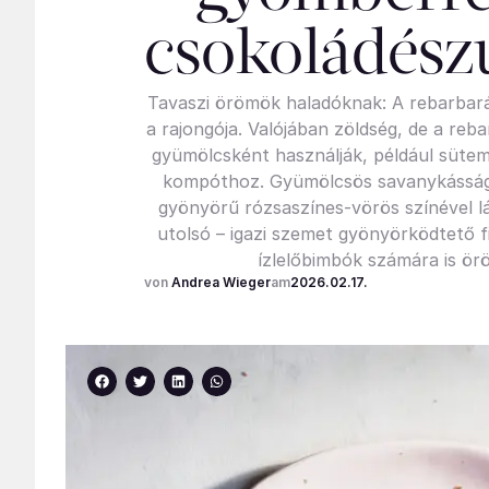
csokoládészu
Tavaszi örömök haladóknak: A rebarbar
a rajongója. Valójában zöldség, de a reba
gyümölcsként használják, például süt
kompóthoz. Gyümölcsös savanykásságá
gyönyörű rózsaszínes-vörös színével 
utolsó – igazi szemet gyönyörködtető f
ízlelőbimbók számára is ör
Andrea Wieger
2026.02.17.