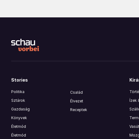
Stories
Kirá
Politika
Törté
Család
Sztárok
Ízek
Élvezet
Gazdaság
Szál
Receptek
Könyvek
Termé
Életmód
Vasút
Életmód
Mozg