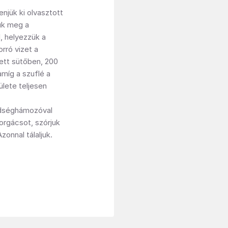
njük ki olvasztott
sük meg a
, helyezzük a
rró vizet a
ett sütőben, 200
amíg a szuflé a
lete teljesen
öldséghámozóval
rgácsot, szórjuk
Azonnal tálaljuk.