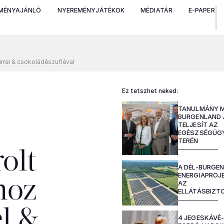
MÉNYAJÁNLÓ
NYEREMÉNYJÁTÉKOK
MÉDIATÁR
E-PAPER
rrel & csokoládészufléval
Ez tetszhet neked:
TANULMÁNY M
BURGENLAND 
TELJESÍT AZ
EGÉSZSÉGÜGY
TERÉN
olt
A DÉL-BURGEN
ENERGIAPROJE
hoz
AZ
ELLÁTÁSBIZ
l &
4 JEGESKÁVÉ