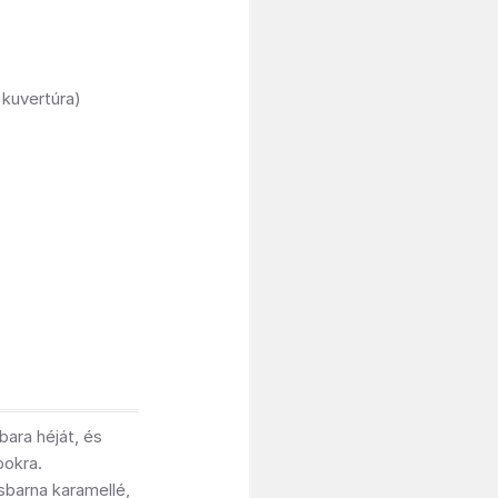
kuvertúra)
bara héját, és
bokra.
sbarna karamellé,