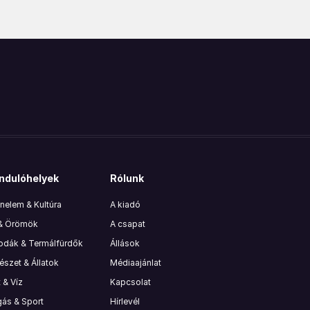
ndulóhelyek
Rólunk
nelem & Kultúra
A kiadó
 & Örömök
A csapat
lodák & Termálfürdők
Állások
szet & Állatok
Médiaajánlat
 & Víz
Kapcsolat
ás & Sport
Hírlevél