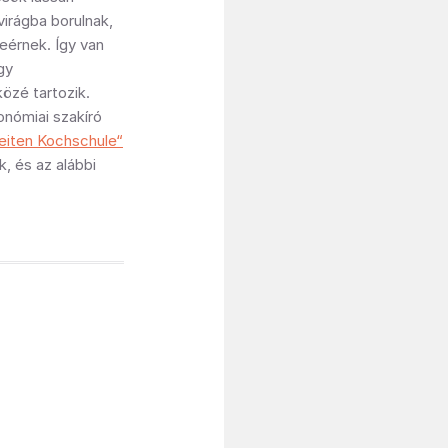
irágba borulnak,
eérnek. Így van
gy
özé tartozik.
onómiai szakíró
eiten Kochschule“
, és az alábbi