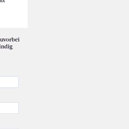
KRA
auvorbei
indig