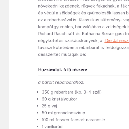
növekedni kezdenek, rügyek fakadnak, a fák v
és végül a zöldségek és gyümölcsök lassan b
ez a rebarbarával is. Klasszikus sütemény- va
kompótgyümölcs, bár valójában a zöldségek k
Richard Rauch séf és Katharina Seiser gasztr
négykötetes szakácskönyvük, a
„Die Jahresz
tavaszi kötetében a rebarbarát is feldolgozzák
desszertet mutatják be:
Hozzávalók 6 fő részére
a párolt rebarbarához:
350 g rebarbara (kb. 3–4 szál)
60 g kristálycukor
25 g vaj
50 ml grenadineszirup
100 ml frissen facsart narancslé
1 vaníliarúd