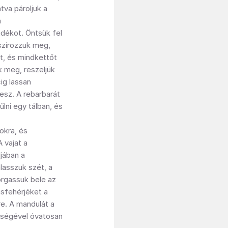
tva pároljuk a
a
adékot. Öntsük fel
sszírozzuk meg,
it, és mindkettőt
 meg, reszeljük
ig lassan
lesz. A rebarbarát
űlni egy tálban, és
okra, és
 vajat a
jában a
lasszuk szét, a
orgassuk bele az
ásfehérjéket a
re. A mandulát a
ítségével óvatosan