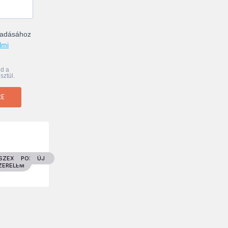
ogadásához
lmi
od a
sztül.
RE
EK
SZEX &
POLITIKA
ÚJ
ZERELEM