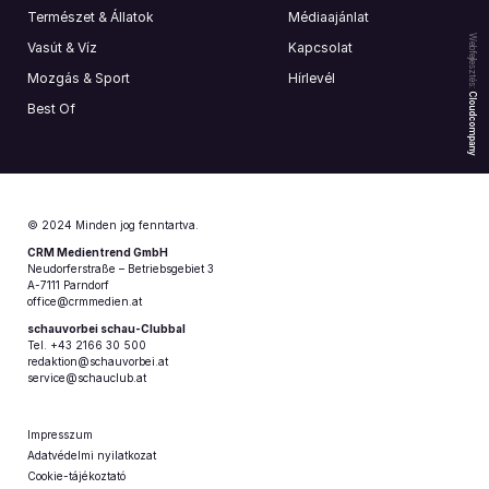
Természet & Állatok
Médiaajánlat
Webfejlesztés:
Vasút & Víz
Kapcsolat
Mozgás & Sport
Hírlevél
Cloudcompany
Best Of
© 2024 Minden jog fenntartva.
CRM Medientrend GmbH
Neudorferstraße – Betriebsgebiet 3
A-7111 Parndorf
office@crmmedien.at
schauvorbei schau-Clubbal
Tel. +43 2166 30 500
redaktion@schauvorbei.at
service@schauclub.at
Impresszum
Adatvédelmi nyilatkozat
Cookie-tájékoztató