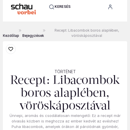
KERESÉS
Recept: Libacombok boros alaplében,
Kezdőlap
Bejegyzések
vöröskáposztával
TÖRTÉNET
Recept: Libacombok
boros alaplében,
vöröskáposztával
Ünnepi, aromás és csodálatosan melengető: Ez a recept már
olvasás közben is meghozza az ember kedvét az evéshez!
Puha libacombok, amelyek órákon át párolódnak gyömbér,