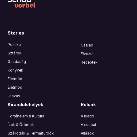
Stories
Politika
Család
Sztárok
Élvezet
Gazdaság
Receptek
Könyvek
Életmód
Életmód
Utazás
Kirándulóhelyek
Rólunk
Történelem & Kultúra
A kiadó
Ízek & Örömök
A csapat
Szállodák & Termálfürdők
Állások