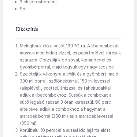
2 ek vörösborecet
Só
Elkészítés
Melegítsük elő a sütőt 190 °C-ra.
A libacombokat
mossuk meg hideg vízzel, és papírtörlővel töröljük
szárazra. Dörzsöljük be sóval, korianderrel és
gyömbérporral, majd tegyük egy nagy tepsibe.
Szeleteljük vékonyra a chilit és a gyömbért, majd
300 ml borral, szőlőnektárral, 150 ml levessel
(alaplével), ecettel, ánizzsal és fahéjrudakkal
adjuk a libacombokhoz. Süssük a combokat a
sütő legalsó rácsán 3 órán keresztül. 90 perc
elteltével adjuk a combokhoz a hagymát a
maradék borral (350 ml) és a maradék levessel
(350 ml).
Körülbelül 10 perccel a sütési idő lejárta előtt