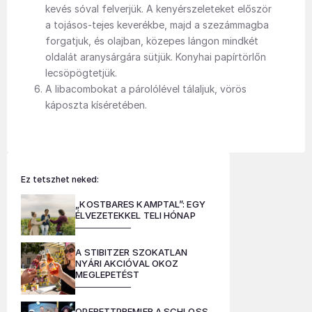
kevés sóval felverjük. A kenyérszeleteket először
a tojásos-tejes keverékbe, majd a szezámmagba
forgatjuk, és olajban, közepes lángon mindkét
oldalát aranysárgára sütjük. Konyhai papírtörlőn
lecsöpögtetjük.
A libacombokat a párolólével tálaljuk, vörös
káposzta kíséretében.
Ez tetszhet neked:
„KOSTBARES KAMPTAL”: EGY
ÉLVEZETEKKEL TELI HÓNAP
A STIBITZER SZOKATLAN
NYÁRI AKCIÓVAL OKOZ
MEGLEPETÉST
OPERETTPREMIER A SCHLOSS