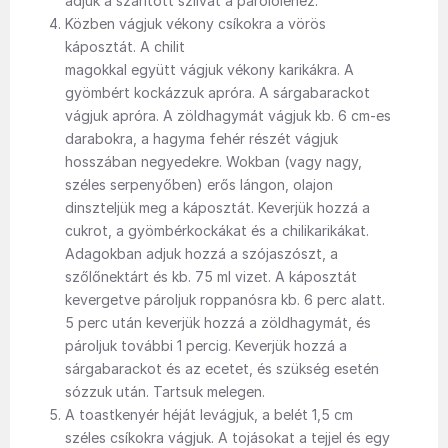
adjuk a szárított szilvát a párolóléhez.
Közben vágjuk vékony csíkokra a vörös
káposztát. A chilit
magokkal együtt vágjuk vékony karikákra. A
gyömbért kockázzuk apróra. A sárgabarackot
vágjuk apróra. A zöldhagymát vágjuk kb. 6 cm-es
darabokra, a hagyma fehér részét vágjuk
hosszában negyedekre. Wokban (vagy nagy,
széles serpenyőben) erős lángon, olajon
dinszteljük meg a káposztát. Keverjük hozzá a
cukrot, a gyömbérkockákat és a chilikarikákat.
Adagokban adjuk hozzá a szójaszószt, a
szőlőnektárt és kb. 75 ml vizet. A káposztát
kevergetve pároljuk roppanósra kb. 6 perc alatt.
5 perc után keverjük hozzá a zöldhagymát, és
pároljuk további 1 percig. Keverjük hozzá a
sárgabarackot és az ecetet, és szükség esetén
sózzuk után. Tartsuk melegen.
A toastkenyér héját levágjuk, a belét 1,5 cm
széles csíkokra vágjuk. A tojásokat a tejjel és egy