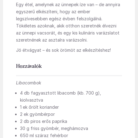
Egy étel, amelynek az ünnepek íze van – de annyira
egyszerű elkészíteni, hogy az ember
legszívesebben egész évben felszolgálná.
Tökéletes azoknak, akik otthon szeretnék élvezni
az ünnepi vacsorát, és egy kis kulináris varázslatot
szeretnének az asztalra varázsolni.
Jó étvágyat – és sok örömöt az elkészítéshez!
Hozzávalók
Libacombok
4 db fagyasztott libacomb (kb. 700 g),
kiolvasztva
1 ek őrölt koriander
2 ek gyömbérpor
2 db piros erős paprika
30 g friss gyömbér, meghámozva
650 ml száraz fehérbor