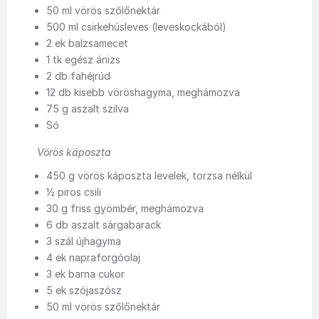
50 ml vörös szőlőnektár
500 ml csirkehúsleves (leveskockából)
2 ek balzsamecet
1 tk egész ánizs
2 db fahéjrúd
12 db kisebb vöröshagyma, meghámozva
75 g aszalt szilva
Só
Vörös káposzta
450 g vörös káposzta levelek, torzsa nélkül
½ piros csili
30 g friss gyömbér, meghámozva
6 db aszalt sárgabarack
3 szál újhagyma
4 ek napraforgóolaj
3 ek barna cukor
5 ek szójaszósz
50 ml vörös szőlőnektár