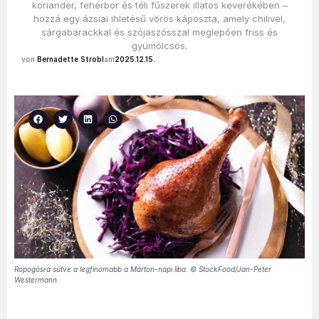
koriander, fehérbor és téli fűszerek illatos keverékében –
hozzá egy ázsiai ihletésű vörös káposzta, amely chilivel,
sárgabarackkal és szójaszósszal meglepően friss és
gyümölcsös.
Bernadette Strobl
2025.12.15.
Ropogósra sütve a legfinomabb a Márton-napi liba. © StockFood/Jan-Peter
Westermann