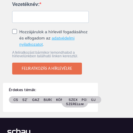
Vezetéknév:
Hozzájárulok a hírlevél fogadásához
és elfogadom az
adatvédelmi
nyilatkozatot
.
A feliratkozást bármikor lemondhatod a
hírlevelünkben található linken keresztül.
FELIRATKOZÁS A HÍRLEVÉLRE
Érdekes témák:
CSALÁD
SZTÁROK
GAZDASÁG
BURGENLAND
KÖNYVEK
SZEX &
POLITIKA
ÚJ
SZERELEM