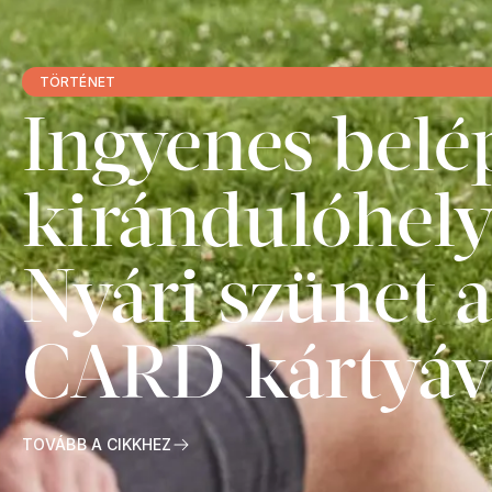
TÖRTÉNET
Ingyenes belé
kirándulóhely
Nyári szünet 
CARD kártyáv
TOVÁBB A CIKKHEZ