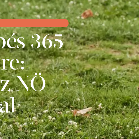
pés 365
re:
az NÖ-
al