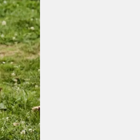
TÖRTÉNET
Visszatéré
tengerpart
megnyílt 
Palace
szálloda
TOVÁBB A CIKKHEZ