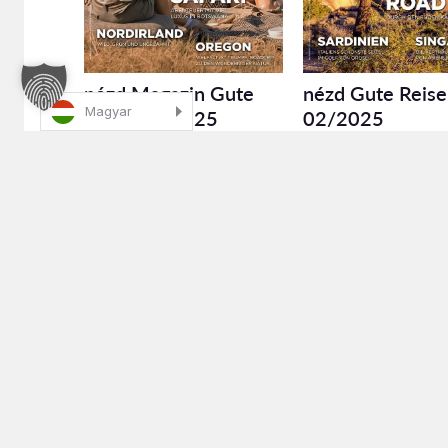
nézd Magazin Gute
nézd Gute Reise
Magyar
Reise 03/2025
02/2025
2025/03
2025/02
Stories