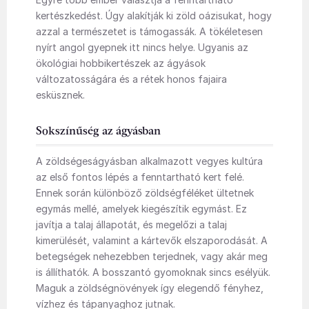
kertészkedést. Úgy alakítják ki zöld oázisukat, hogy
azzal a természetet is támogassák. A tökéletesen
nyírt angol gyepnek itt nincs helye. Ugyanis az
ökológiai hobbikertészek az ágyások
változatosságára és a rétek honos fajaira
esküsznek.
Sokszínűség az ágyásban
A zöldségeságyásban alkalmazott vegyes kultúra
az első fontos lépés a fenntartható kert felé.
Ennek során különböző zöldségféléket ültetnek
egymás mellé, amelyek kiegészítik egymást. Ez
javítja a talaj állapotát, és megelőzi a talaj
kimerülését, valamint a kártevők elszaporodását. A
betegségek nehezebben terjednek, vagy akár meg
is állíthatók. A bosszantó gyomoknak sincs esélyük.
Maguk a zöldségnövények így elegendő fényhez,
vízhez és tápanyaghoz jutnak.