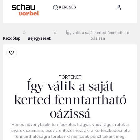
KERESÉS
Így válik a saját kerted fenntartható
Kezdőlap
Bejegyzések
oázissá
TÖRTÉNET
Így válik a saját
kerted fenntartható
oázissá
Honos növényfajok, természetes trágya, vadvirágos rétek a
rovarok számára, esővíz öntözéshez: aki a kertészkedésnél a
fenntarthatóságra törekszik, nemcsak pénzt takarít meg,