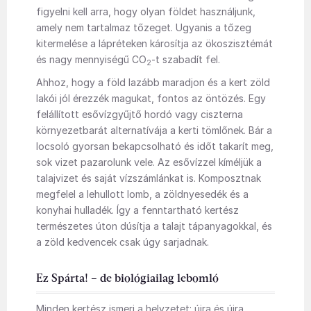
figyelni kell arra, hogy olyan földet használjunk,
amely nem tartalmaz tőzeget. Ugyanis a tőzeg
kitermelése a lápréteken károsítja az ökoszisztémát
és nagy mennyiségű CO
-t szabadít fel.
2
Ahhoz, hogy a föld lazább maradjon és a kert zöld
lakói jól érezzék magukat, fontos az öntözés. Egy
felállított esővízgyűjtő hordó vagy ciszterna
környezetbarát alternatívája a kerti tömlőnek. Bár a
locsoló gyorsan bekapcsolható és időt takarít meg,
sok vizet pazarolunk vele. Az esővízzel kíméljük a
talajvizet és saját vízszámlánkat is. Komposztnak
megfelel a lehullott lomb, a zöldnyesedék és a
konyhai hulladék. Így a fenntartható kertész
természetes úton dúsítja a talajt tápanyagokkal, és
a zöld kedvencek csak úgy sarjadnak.
Ez Spárta! – de biológiailag lebomló
Minden kertész ismeri a helyzetet: újra és újra