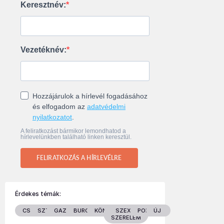
Keresztnév:
Vezetéknév:
Hozzájárulok a hírlevél fogadásához
és elfogadom az
adatvédelmi
nyilatkozatot
.
A feliratkozást bármikor lemondhatod a
hírlevelünkben található linken keresztül.
FELIRATKOZÁS A HÍRLEVÉLRE
Érdekes témák:
CSALÁD
SZTÁROK
GAZDASÁG
BURGENLAND
KÖNYVEK
SZEX &
POLITIKA
ÚJ
SZERELEM