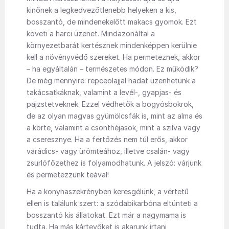
kinőnek a legkedvezőtlenebb helyeken a kis,
bosszantó, de mindenekelőtt makacs gyomok. Ezt
követi a harci üzenet. Mindazonáltal a
környezetbarát kertésznek mindenképpen kerülnie
kell a növényvédő szereket. Ha permeteznek, akkor
– ha egyáltalán – természetes módon. Ez működik?
De még mennyire: repceolajjal hadat üzenhetünk a
takácsatkáknak, valamint a levél-, gyapjas- és
pajzstetveknek. Ezzel védhetők a bogyósbokrok,
de az olyan magvas gyümölcsfák is, mint az alma és
a körte, valamint a csonthéjasok, mint a szilva vagy
a cseresznye. Ha a fertőzés nem túl erős, akkor
varádics- vagy ürömteához, illetve csalán- vagy
zsurlófőzethez is folyamodhatunk. A jelszó: várjunk
és permetezzünk teával!
Ha a konyhaszekrényben keresgélünk, a vértetű
ellen is találunk szert: a szódabikarbóna eltünteti a
bosszantó kis állatokat. Ezt már a nagymama is
tudta. Ha más kártevőket is akarunk irtani,