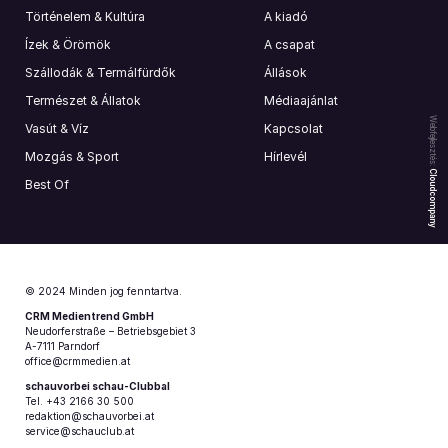
Történelem & Kultúra
A kiadó
Ízek & Örömök
A csapat
Szállodák & Termálfürdők
Állások
Természet & Állatok
Médiaajánlat
Webfejlesztés:
Vasút & Víz
Kapcsolat
Mozgás & Sport
Hírlevél
Cloudcompany
Best Of
© 2024 Minden jog fenntartva.
CRM Medientrend GmbH
Neudorferstraße – Betriebsgebiet 3
A-7111 Parndorf
office@crmmedien.at
schauvorbei schau-Clubbal
Tel. +43 2166 30 500
redaktion@schauvorbei.at
service@schauclub.at