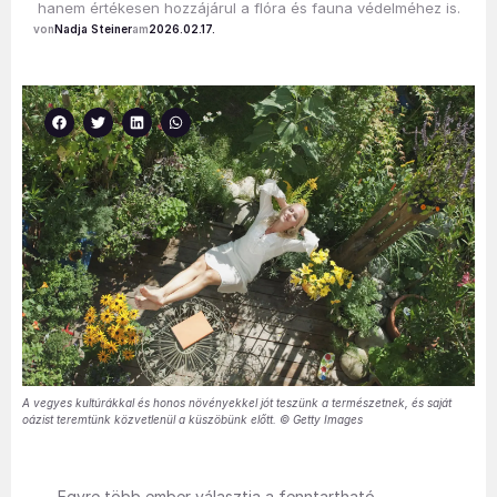
hanem értékesen hozzájárul a flóra és fauna védelméhez is.
Nadja Steiner
2026.02.17.
A vegyes kultúrákkal és honos növényekkel jót teszünk a természetnek, és saját
oázist teremtünk közvetlenül a küszöbünk előtt. © Getty Images
Egyre több ember választja a fenntartható