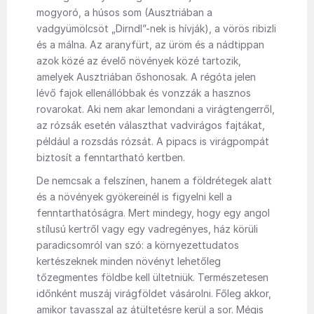
mogyoró, a húsos som (Ausztriában a
vadgyümölcsöt „Dirndl”-nek is hívják), a vörös ribizli
és a málna. Az aranyfürt, az üröm és a nádtippan
azok közé az évelő növények közé tartozik,
amelyek Ausztriában őshonosak. A régóta jelen
lévő fajok ellenállóbbak és vonzzák a hasznos
rovarokat. Aki nem akar lemondani a virágtengerről,
az rózsák esetén választhat vadvirágos fajtákat,
például a rozsdás rózsát. A pipacs is virágpompát
biztosít a fenntartható kertben.
De nemcsak a felszínen, hanem a földrétegek alatt
és a növények gyökereinél is figyelni kell a
fenntarthatóságra. Mert mindegy, hogy egy angol
stílusú kertről vagy egy vadregényes, ház körüli
paradicsomról van szó: a környezettudatos
kertészeknek minden növényt lehetőleg
tőzegmentes földbe kell ültetniük. Természetesen
időnként muszáj virágföldet vásárolni. Főleg akkor,
amikor tavasszal az átültetésre kerül a sor. Mégis