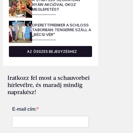
NYÁRI AKCIÓVAL OKOZ
MEGLEPETÉST
OPERETTPREMIER A SCHLOSS
TABORBAN: TENGERRE SZÁLL A
„BÉCSI VÉR”
AZ ÖSSZES BEJEGYZÉSHEZ
Iratkozz fel most a schauvorbei
hírlevélre, és maradj mindig
naprakész!
E-mail cím: