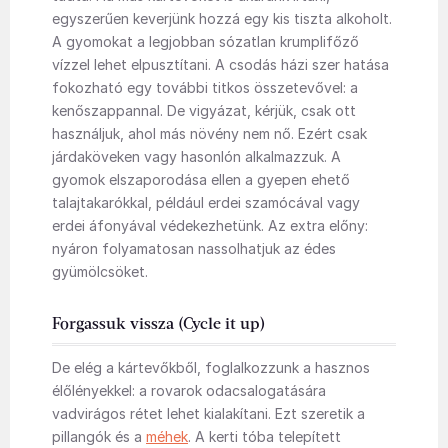
egyszerűen keverjünk hozzá egy kis tiszta alkoholt.
A gyomokat a legjobban sózatlan krumplifőző
vízzel lehet elpusztítani. A csodás házi szer hatása
fokozható egy további titkos összetevővel: a
kenőszappannal. De vigyázat, kérjük, csak ott
használjuk, ahol más növény nem nő. Ezért csak
járdaköveken vagy hasonlón alkalmazzuk. A
gyomok elszaporodása ellen a gyepen ehető
talajtakarókkal, például erdei szamócával vagy
erdei áfonyával védekezhetünk. Az extra előny:
nyáron folyamatosan nassolhatjuk az édes
gyümölcsöket.
Forgassuk vissza (Cycle it up)
De elég a kártevőkből, foglalkozzunk a hasznos
élőlényekkel: a rovarok odacsalogatására
vadvirágos rétet lehet kialakítani. Ezt szeretik a
pillangók és a
méhek
. A kerti tóba telepített