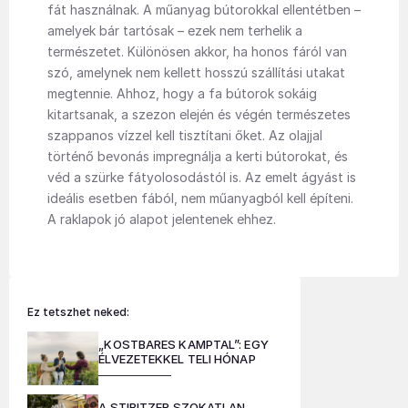
fát használnak. A műanyag bútorokkal ellentétben –
amelyek bár tartósak – ezek nem terhelik a
természetet. Különösen akkor, ha honos fáról van
szó, amelynek nem kellett hosszú szállítási utakat
megtennie. Ahhoz, hogy a fa bútorok sokáig
kitartsanak, a szezon elején és végén természetes
szappanos vízzel kell tisztítani őket. Az olajjal
történő bevonás impregnálja a kerti bútorokat, és
véd a szürke fátyolosodástól is. Az emelt ágyást is
ideális esetben fából, nem műanyagból kell építeni.
A raklapok jó alapot jelentenek ehhez.
Ez tetszhet neked:
„KOSTBARES KAMPTAL”: EGY
ÉLVEZETEKKEL TELI HÓNAP
A STIBITZER SZOKATLAN