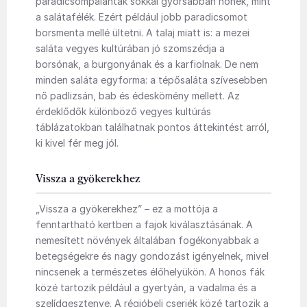
paradicsompalánták sokkal gyorsabban nőnek, mint
a salátafélék. Ezért például jobb paradicsomot
borsmenta mellé ültetni. A talaj miatt is: a mezei
saláta vegyes kultúrában jó szomszédja a
borsónak, a burgonyának és a karfiolnak. De nem
minden saláta egyforma: a tépősaláta szívesebben
nő padlizsán, bab és édeskömény mellett. Az
érdeklődők különböző vegyes kultúrás
táblázatokban találhatnak pontos áttekintést arról,
ki kivel fér meg jól.
Vissza a gyökerekhez
„Vissza a gyökerekhez” – ez a mottója a
fenntartható kertben a fajok kiválasztásának. A
nemesített növények általában fogékonyabbak a
betegségekre és nagy gondozást igényelnek, mivel
nincsenek a természetes élőhelyükön. A honos fák
közé tartozik például a gyertyán, a vadalma és a
szelídgesztenye. A régióbeli cserjék közé tartozik a