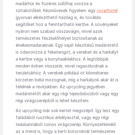
madárhúr és füzéres süllőhaj vonzza a
szitakötőket. Kézművesek figyelem: egy
rovarhotel
gyorsan elkészíthető házilag is, és további
segítőket hoz a fenntartható kertbe. A sövényeket
nyáron nem szabad visszavágni, mivel azok
természetes fészkelőhelyet biztosítanak az
énekesmadaraknak. Egy saját készítésű madáretető
is odavonzza a feketerigót, a verebet és a harkályt
a kertbe vagy a konyhaablakhoz. A legtöbbjük
minden évben visszatér, mivel ragaszkodnak a
területükhöz. A verebek például öt kilométeres
körzeten belül mozognak, míg a harkályok akár át is
telelnek a revírjükben. Az upcycling jegyében
madáretetőt akár egy régi tejesdobozból vagy egy
régi virágcserépből is lehet készíteni.
Az upcycling már sok kertet megszépít. Így lesz egy
faládából rusztikus erkélyasztal, vagy egy régi
teáskannából csinos virágcserép. Környezetkímélő
az a trend is, hogy a kerti bútoroknál természetes