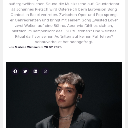
außergewöhnlichen Sound die Musikszene auf: Countertenor
JJ Johannes Pietsch wird Österreich beim Eurovision Song
Contest in Basel vertreten. Zwischen Oper und Pop sprengt
er Genregrenzen und bringt mit seinem Song „Wasted Love“
zwei Welten auf eine Bühne. Aber wie fühlt es sich an,
plötzlich im Rampenlicht des ESC zu stehen? Und welches
Ritual darf vor seinen Auftritten auf keinen Fall fehlen?
schauvorbei.at hat nachgefragt.
Marlene Wimmer
20.02.2025