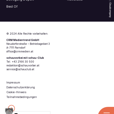
Cloudcompany
Best Of
© 2024 Alle Rechte vorbehalten.
CRM Medientrend GmbH
Neudorferstraße – Betriebsgebiet 3
A-7111 Parndorf
office@crmmedien.at
schauvorbei mit schau-Club
Tel. +43 2166 30 500
redaktion@schauvorbei.at
service@schauclub.at
Impressum
Datenschutzerklärung
Cookie-Hinweis
Teilnahmebedingungen