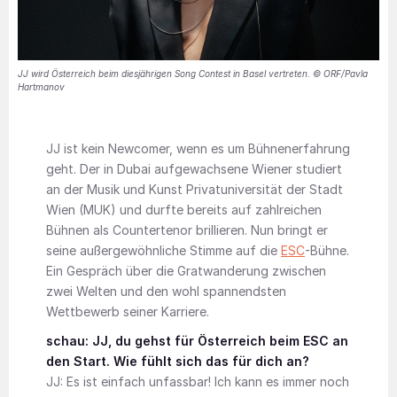
JJ wird Österreich beim diesjährigen Song Contest in Basel vertreten. © ORF/Pavla
Hartmanov
JJ ist kein Newcomer, wenn es um Bühnenerfahrung
geht. Der in Dubai aufgewachsene Wiener studiert
an der Musik und Kunst Privatuniversität der Stadt
Wien (MUK) und durfte bereits auf zahlreichen
Bühnen als Countertenor brillieren. Nun bringt er
seine außergewöhnliche Stimme auf die
ESC
-Bühne.
Ein Gespräch über die Gratwanderung zwischen
zwei Welten und den wohl spannendsten
Wettbewerb seiner Karriere.
schau: JJ, du gehst für Österreich beim ESC an
den Start. Wie fühlt sich das für dich an?
JJ: Es ist einfach unfassbar! Ich kann es immer noch