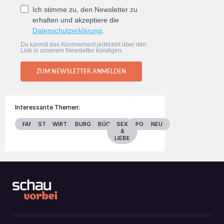
Ich stimme zu, den Newsletter zu
erhalten und akzeptiere die
Datenschutzerklärung
.
Du kannst das Abonnement jederzeit über den
Link in unserem Newsletter kündigen.
ZUM NEWSLETTER ANMELDEN
Interessante Themen:
FAMILIE
STARS
WIRTSCHAFT
BURGENLAND
BÜCHER
SEX
POLITIK
NEU
&
LIEBE