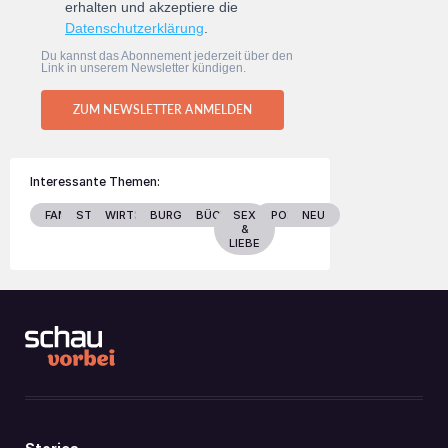
erhalten und akzeptiere die
Datenschutzerklärung
.
Du kannst das Abonnement jederzeit über den
Link in unserem Newsletter kündigen.
ZUM NEWSLETTER ANMELDEN
Interessante Themen:
FAMILIE
STARS
WIRTSCHAFT
BURGENLAND
BÜCHER
SEX
POLITIK
NEU
&
LIEBE