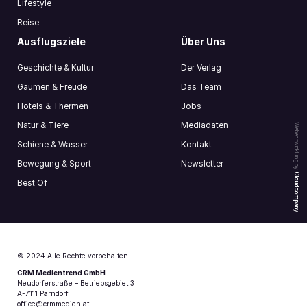
Lifestyle
Reise
Ausflugsziele
Über Uns
Geschichte & Kultur
Der Verlag
Gaumen & Freude
Das Team
Hotels & Thermen
Jobs
Natur & Tiere
Mediadaten
Webentwicklung by
Schiene & Wasser
Kontakt
Bewegung & Sport
Newsletter
Cloudcompany
Best Of
© 2024 Alle Rechte vorbehalten.
CRM Medientrend GmbH
Neudorferstraße – Betriebsgebiet 3
A-7111 Parndorf
office@crmmedien.at