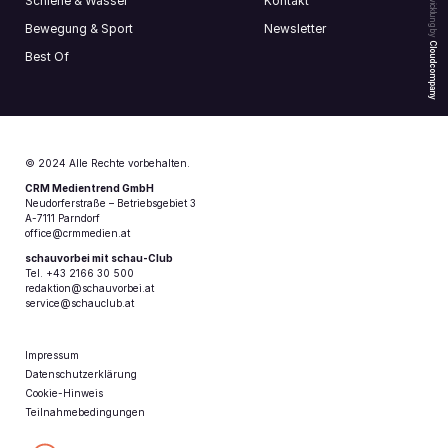
Webentwicklung by
Schiene & Wasser
Kontakt
Bewegung & Sport
Newsletter
Cloudcompany
Best Of
© 2024 Alle Rechte vorbehalten.
CRM Medientrend GmbH
Neudorferstraße – Betriebsgebiet 3
A-7111 Parndorf
office@crmmedien.at
schauvorbei mit schau-Club
Tel. +43 2166 30 500
redaktion@schauvorbei.at
service@schauclub.at
Impressum
Datenschutzerklärung
Cookie-Hinweis
Teilnahmebedingungen