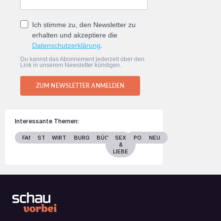
Ich stimme zu, den Newsletter zu
erhalten und akzeptiere die
Datenschutzerklärung
.
Du kannst das Abonnement jederzeit über den
Link in unserem Newsletter kündigen.
ZUM NEWSLETTER ANMELDEN
Interessante Themen:
FAMILIE
STARS
WIRTSCHAFT
BURGENLAND
BÜCHER
SEX
POLITIK
NEU
&
LIEBE