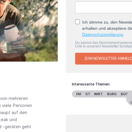
Ich stimme zu, den Newsle
erhalten und akzeptiere di
Datenschutzerklärung
.
Du kannst das Abonnement jederze
Link in unserem Newsletter kündig
ZUM NEWSLETTER ANMEL
Interessante Themen:
FAMILIE
STARS
WIRTSCHAFT
BURGENLAND
BÜCH
t von mehreren
e viele Personen
aupt auf den
Steak und
nd -geräten geht