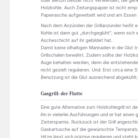
oder Benzin besser nicht verwenden, die gehö
Holzkohle. Auch Zeitungspapier ist nicht emp
Papierasche aufgewirbelt wird und am Essen h
Nach dem Anzünden der Grillanzünder heißt e
Kohle ist dann gut „durchgeglüht“, wenn sich 
Ascheschicht auf ihr gebildet hat.
Damit keine ölhaltigen Marinaden in die Glut t
Grillschalen bewährt. Zudem sollte der Holzkoh
Auge behalten werden, denn die entstehende 
nicht gezielt regulieren. Und: Erst circa eine
Benutzung ist die Glut ausreichend abgekühlt.
Gasgrill: der Flotte
Eine gute Alternative zum Holzkohlegrill ist der
ihn in vielerlei Ausführungen und er hat einen 
Zeitersparnis. Ruckzuck ist der Grill angesch
Gaskartusche auf die gewünschte Temperatur
Hitze lässt sich präzise regulieren und steht 