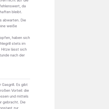
ren nicht auf die
fehlenswert, da
aften bleibt.
s abwarten. Die
eine weiße
ropfen, haben sich
legrill stets im
Hitze lässt sich
 Stunde nach der
 Gasgrill. Es gibt
großen Vorteil: die
lossen und mittels
 gebracht. Die
konstant zur