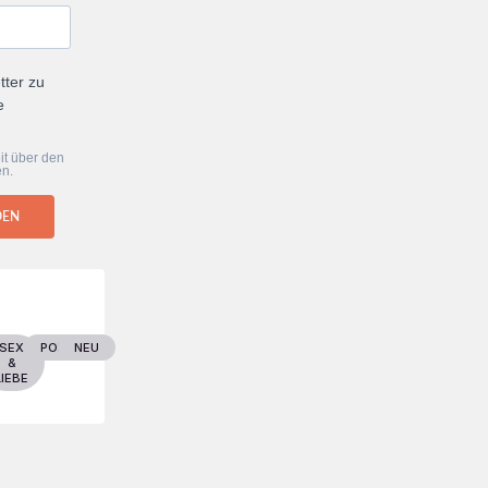
tter zu
e
it über den
en.
DEN
ER
SEX
POLITIK
NEU
&
LIEBE