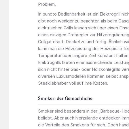
Problem.
In puncto Bedienbarkeit ist ein Elektrogrill ni
gibt noch weniger zu beachten als beim Gasgri
elektrischen Grills lassen sich über einen Ein
einen einzigen Drehregler zur Hitzeregulierung 
Grillgut drauf, Deckel zu und fertig. Ähnlich wi
kann man die Hitzeleistung der Heizspirale fei
Temperatur über längere Zeit konstant halte
Elektrogrills bieten eine ausreichende Leist
sich nicht hinter Gas- oder Holzkohlegrills ve
diversen Luxusmodellen kommen selbst ansp
Steakliebhaber voll auf ihre Kosten.
Smoker: der Gemächliche
Smoker sind besonders in der „Barbecue-Ho
beliebt. Aber auch hierzulande entdecken imm
die Vorteile des Smokens für sich. Doch hande