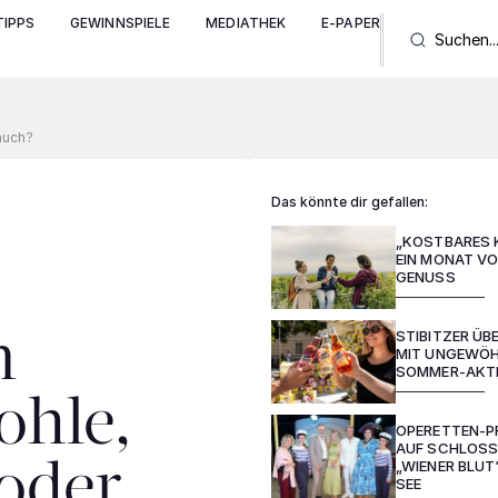
IPPS
GEWINNSPIELE
MEDIATHEK
E-PAPER
Rauch?
Das könnte dir gefallen:
„KOSTBARES 
EIN MONAT VO
GENUSS
STIBITZER Ü
m
MIT UNGEWÖH
SOMMER-AKT
ohle,
OPERETTEN-P
AUF SCHLOSS
„WIENER BLUT
oder
SEE