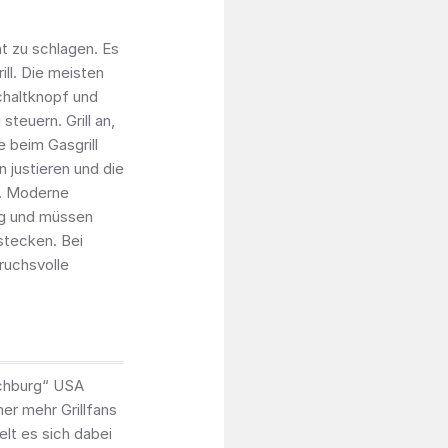
cht zu schlagen. Es
ll. Die meisten
schaltknopf und
steuern. Grill an,
e beim Gasgrill
n justieren und die
n. Moderne
ung und müssen
rstecken. Bei
ruchsvolle
chburg“ USA
er mehr Grillfans
lt es sich dabei