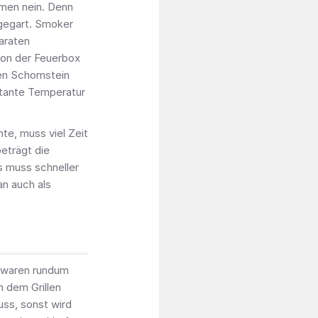
mmen nein. Denn
 gegart. Smoker
araten
von der Feuerbox
en Schornstein
stante Temperatur
e, muss viel Zeit
eträgt die
s muss schneller
n auch als
te waren rundum
h dem Grillen
Muss, sonst wird