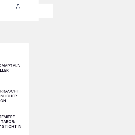
KAMPTAL“:
LLER
BERRASCHT
NLICHER
ION
REMIERE
 TABOR:
“ STICHT IN