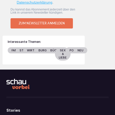
Datenschutzerklärung
.
Du kannst das Abonnement jederzeit über den
Link in unserem Newsletter kündigen.
ZUM NEWSLETTER ANMELDEN
Interessante Themen:
FAMILIE
STARS
WIRTSCHAFT
BURGENLAND
BÜCHER
SEX
POLITIK
NEU
&
LIEBE
Stories