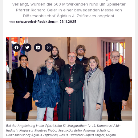
verlangt, wurden die 500 Mitwirkenden rund um Spielleiter
Pfarrer Richard Geier in einer bewegenden Messe von
Diözesanbischof Ägidius J. Zsifkovics angelobt.
schauvorbei-Redaktion
26.11.2025
Bei der Angelobung in der Pfarrkirche St. Margarethen (v. l.): Komponist Albin
Rudisch, Regisseur Manfred Waba, Jesus-Darsteller Andreas Schalling,
Diözesanbischof Ägidius Zsifkovics, Jesus-Darsteller Rupert Kugler, Mirjam-