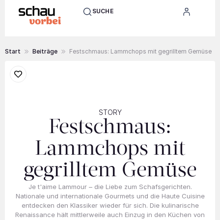
SUCHE
Start
Beiträge
Festschmaus: Lammchops mit gegrilltem Gemüse
STORY
Festschmaus:
Lammchops mit
gegrilltem Gemüse
Je t'aime Lammour – die Liebe zum Schafsgerichten.
Nationale und internationale Gourmets und die Haute Cuisine
entdecken den Klassiker wieder für sich. Die kulinarische
Renaissance hält mittlerweile auch Einzug in den Küchen von