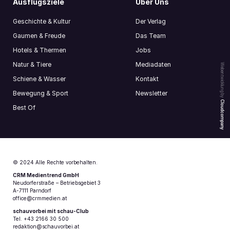
Ausflugsziele
Über Uns
Geschichte & Kultur
Der Verlag
Gaumen & Freude
Das Team
Hotels & Thermen
Jobs
Natur & Tiere
Mediadaten
Webentwicklung by
Schiene & Wasser
Kontakt
Bewegung & Sport
Newsletter
Cloudcompany
Best Of
© 2024 Alle Rechte vorbehalten.
CRM Medientrend GmbH
Neudorferstraße – Betriebsgebiet 3
A-7111 Parndorf
office@crmmedien.at
schauvorbei mit schau-Club
Tel. +43 2166 30 500
redaktion@schauvorbei.at