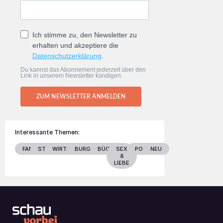
Ich stimme zu, den Newsletter zu
erhalten und akzeptiere die
Datenschutzerklärung
.
Du kannst das Abonnement jederzeit über den
Link in unserem Newsletter kündigen.
ZUM NEWSLETTER ANMELDEN
Interessante Themen:
FAMILIE
STARS
WIRTSCHAFT
BURGENLAND
BÜCHER
SEX
POLITIK
NEU
&
LIEBE