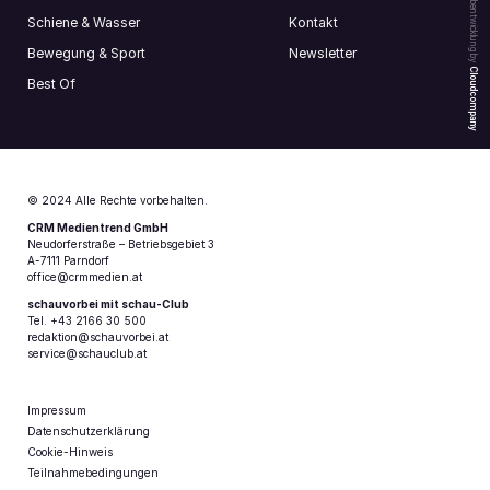
Webentwicklung by
Schiene & Wasser
Kontakt
Bewegung & Sport
Newsletter
Cloudcompany
Best Of
© 2024 Alle Rechte vorbehalten.
CRM Medientrend GmbH
Neudorferstraße – Betriebsgebiet 3
A-7111 Parndorf
office@crmmedien.at
schauvorbei mit schau-Club
Tel. +43 2166 30 500
redaktion@schauvorbei.at
service@schauclub.at
Impressum
Datenschutzerklärung
Cookie-Hinweis
Teilnahmebedingungen