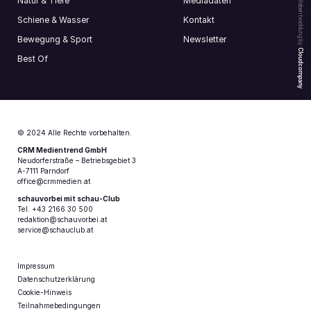
Natur & Tiere
Mediadaten
Webentwicklung by
Schiene & Wasser
Kontakt
Bewegung & Sport
Newsletter
Cloudcompany
Best Of
© 2024 Alle Rechte vorbehalten.
CRM Medientrend GmbH
Neudorferstraße – Betriebsgebiet 3
A-7111 Parndorf
office@crmmedien.at
schauvorbei mit schau-Club
Tel. +43 2166 30 500
redaktion@schauvorbei.at
service@schauclub.at
Impressum
Datenschutzerklärung
Cookie-Hinweis
Teilnahmebedingungen