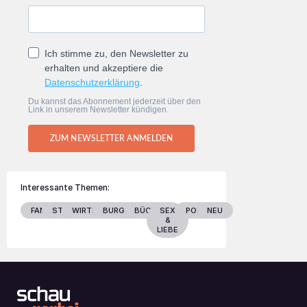
Ich stimme zu, den Newsletter zu
erhalten und akzeptiere die
Datenschutzerklärung
.
Du kannst das Abonnement jederzeit über den
Link in unserem Newsletter kündigen.
ZUM NEWSLETTER ANMELDEN
Interessante Themen:
FAMILIE
STARS
WIRTSCHAFT
BURGENLAND
BÜCHER
SEX
POLITIK
NEU
&
LIEBE