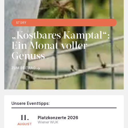
STORY
„Kostbares Kamptal“:
Ein Monat voller
Genuss
ZUM BEITRAG
Unsere Eventtipps:
11.
Platzkonzerte 2026
Wiener WUK
AUGUST